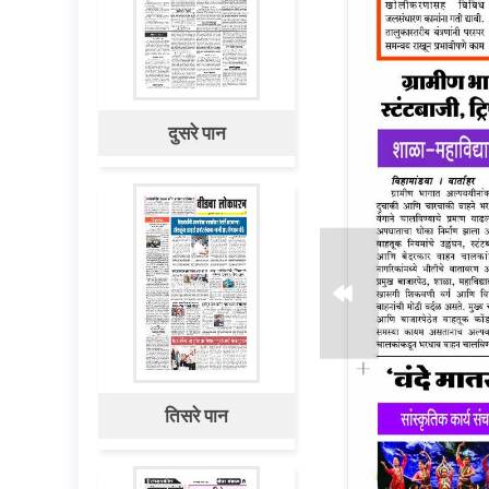
दुसरे पान
तिसरे पान