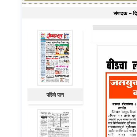
संपादक – दिलीप मधुक
पहिले पान